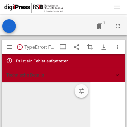
Toggl
navig
1
Mirador
TypeError: Failed to fetch
Viewer
Es ist ein Fehler aufgetreten
Technische Details