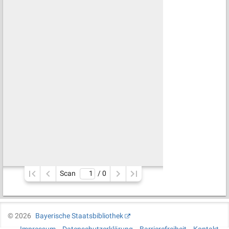
Scan
/ 
0
©
2026
Bayerische Staatsbibliothek
Impressum
Datenschutzerklärung
Barrierefreiheit
Kontakt