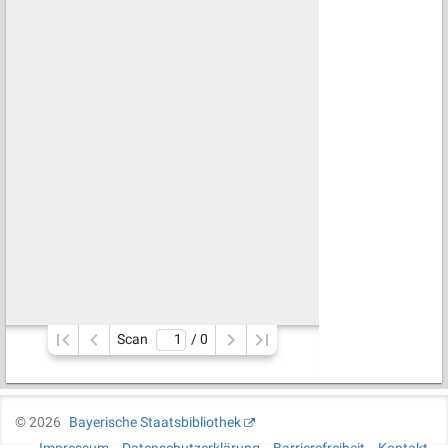
Scan
/ 
0
©
2026
Bayerische Staatsbibliothek
Impressum
Datenschutzerklärung
Barrierefreiheit
Kontakt