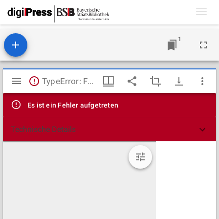
Toggl
navig
1
Mirador
TypeError: Failed to fetch
Viewer
Es ist ein Fehler aufgetreten
Technische Details