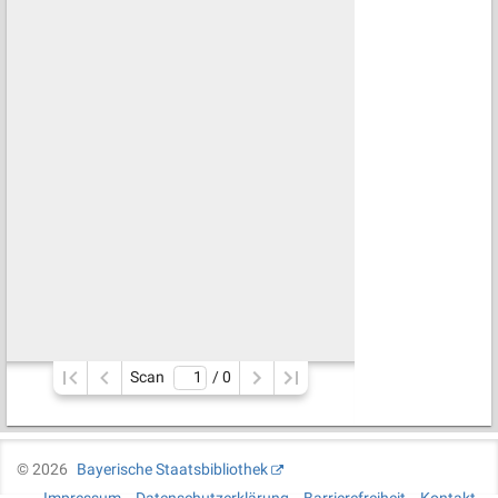
Scan
/ 
0
©
2026
Bayerische Staatsbibliothek
Impressum
Datenschutzerklärung
Barrierefreiheit
Kontakt