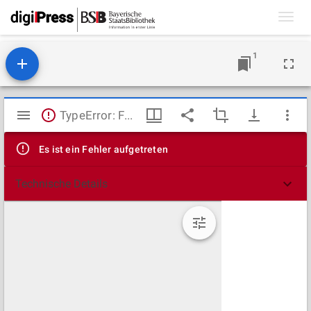
Toggl
navig
1
Mirador
TypeError: Failed to fetch
Viewer
Es ist ein Fehler aufgetreten
Technische Details