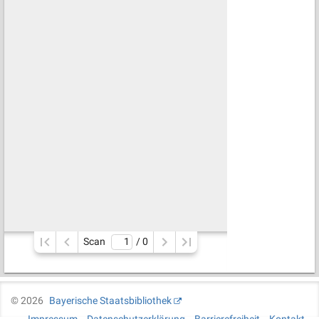
Scan
/ 
0
©
2026
Bayerische Staatsbibliothek
Impressum
Datenschutzerklärung
Barrierefreiheit
Kontakt