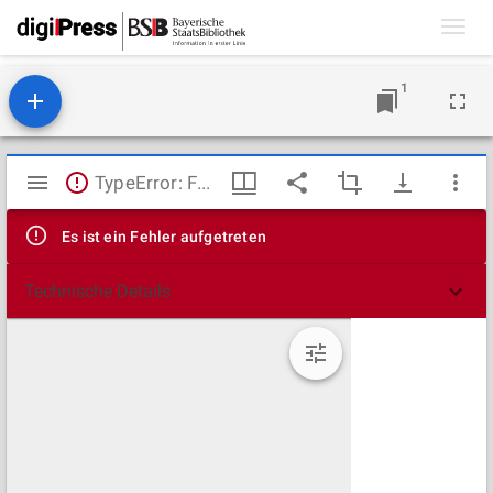
Toggl
navig
1
Mirador
TypeError: Failed to fetch
Viewer
Es ist ein Fehler aufgetreten
Technische Details