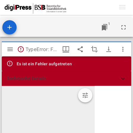
Toggl
navig
1
Mirador
TypeError: Failed to fetch
Viewer
Es ist ein Fehler aufgetreten
Technische Details