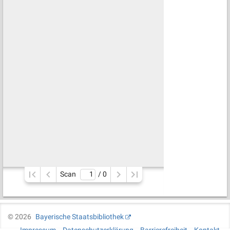
Scan
/ 
0
©
2026
Bayerische Staatsbibliothek
Impressum
Datenschutzerklärung
Barrierefreiheit
Kontakt