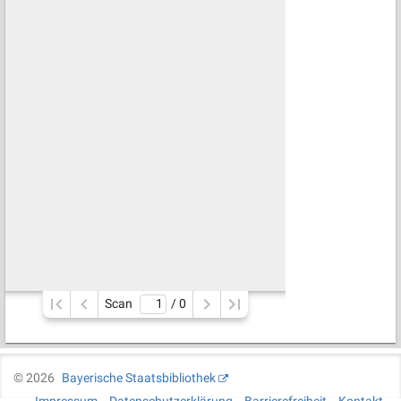
Scan
/ 
0
©
2026
Bayerische Staatsbibliothek
Impressum
Datenschutzerklärung
Barrierefreiheit
Kontakt