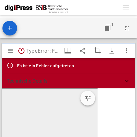
Toggl
navig
1
Mirador
TypeError: Failed to fetch
Viewer
Es ist ein Fehler aufgetreten
Technische Details