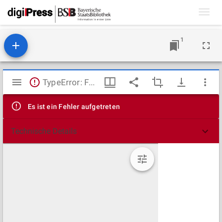
Toggl
navig
1
Mirador
TypeError: Failed to fetch
Viewer
Es ist ein Fehler aufgetreten
Technische Details