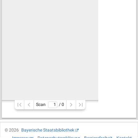
Scan
/ 
0
©
2026
Bayerische Staatsbibliothek
Impressum
Datenschutzerklärung
Barrierefreiheit
Kontakt