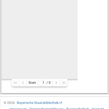
Scan
/ 
0
©
2026
Bayerische Staatsbibliothek
Impressum
Datenschutzerklärung
Barrierefreiheit
Kontakt