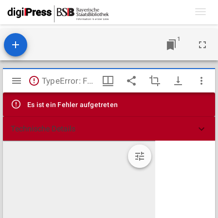
Toggl
navig
1
Mirador
TypeError: Failed to fetch
Viewer
Es ist ein Fehler aufgetreten
Technische Details