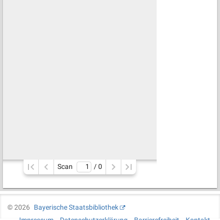
Scan
/ 
0
©
2026
Bayerische Staatsbibliothek
Impressum
Datenschutzerklärung
Barrierefreiheit
Kontakt