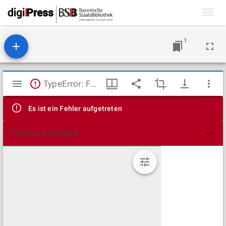
Toggl
navig
1
Mirador
TypeError: Failed to fetch
Viewer
Es ist ein Fehler aufgetreten
Technische Details