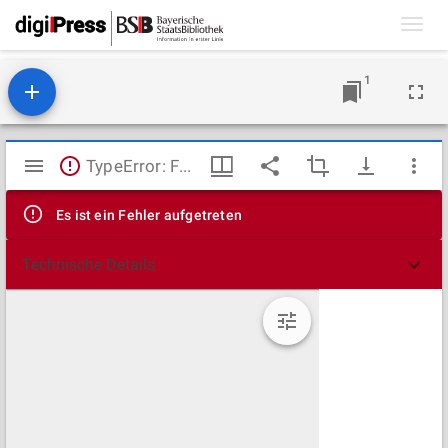
Toggl
navig
1
Mirador
TypeError: Failed to fetch
Viewer
Es ist ein Fehler aufgetreten
Technische Details