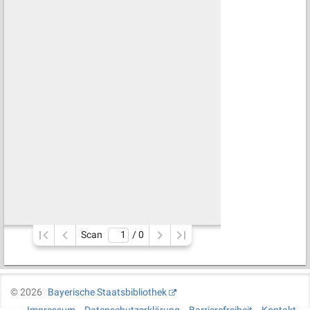
Scan
/ 
0
©
2026
Bayerische Staatsbibliothek
Impressum
Datenschutzerklärung
Barrierefreiheit
Kontakt