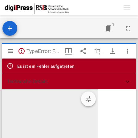
Toggl
navig
1
Mirador
TypeError: Failed to fetch
Viewer
Es ist ein Fehler aufgetreten
Technische Details