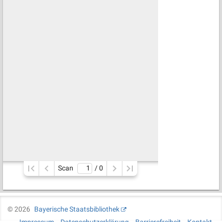
Scan
/ 
0
©
2026
Bayerische Staatsbibliothek
Impressum
Datenschutzerklärung
Barrierefreiheit
Kontakt