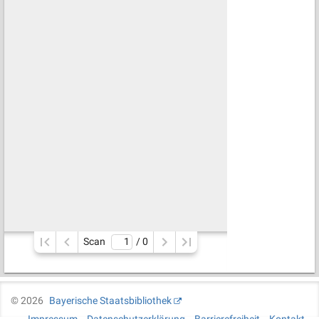
Scan
/ 
0
©
2026
Bayerische Staatsbibliothek
Impressum
Datenschutzerklärung
Barrierefreiheit
Kontakt