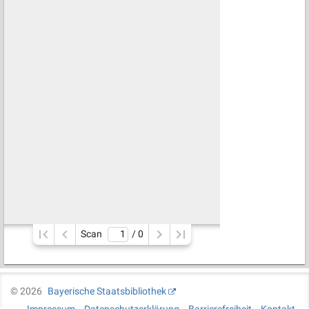
Scan
/ 
0
©
2026
Bayerische Staatsbibliothek
Impressum
Datenschutzerklärung
Barrierefreiheit
Kontakt