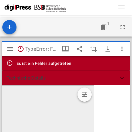
Toggl
navig
1
Mirador
TypeError: Failed to fetch
Viewer
Es ist ein Fehler aufgetreten
Technische Details