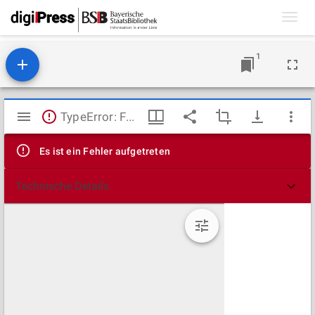
Toggl
navig
1
Mirador
TypeError: Failed to fetch
Viewer
Es ist ein Fehler aufgetreten
Technische Details