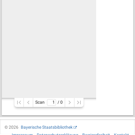
Scan
/ 
0
©
2026
Bayerische Staatsbibliothek
Impressum
Datenschutzerklärung
Barrierefreiheit
Kontakt