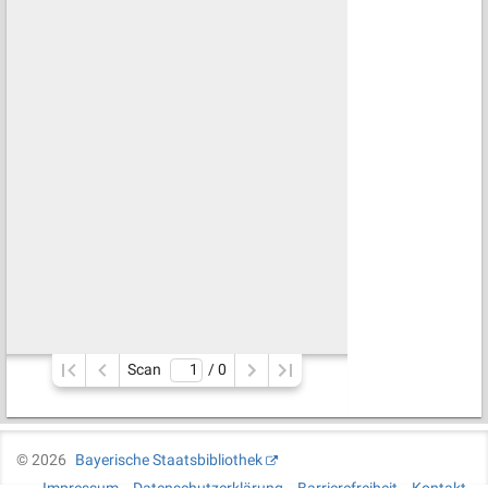
Scan
/ 
0
©
2026
Bayerische Staatsbibliothek
Impressum
Datenschutzerklärung
Barrierefreiheit
Kontakt