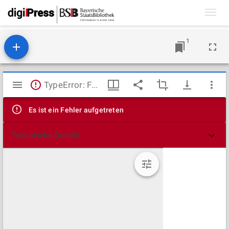
Toggl
navig
1
Mirador
TypeError: Failed to fetch
Viewer
Es ist ein Fehler aufgetreten
Technische Details