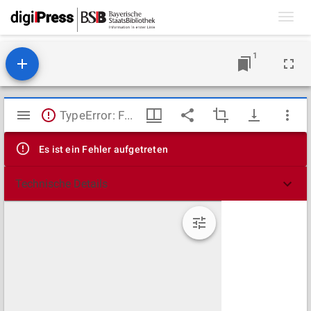
Toggl
navig
1
Mirador
TypeError: Failed to fetch
Viewer
Es ist ein Fehler aufgetreten
Technische Details