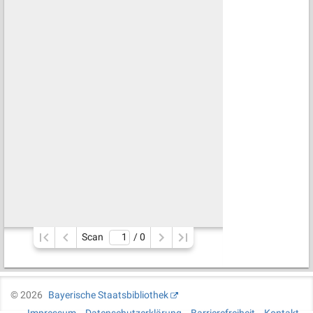
Scan
/ 
0
©
2026
Bayerische Staatsbibliothek
Impressum
Datenschutzerklärung
Barrierefreiheit
Kontakt