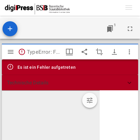
Toggl
navig
1
Mirador
TypeError: Failed to fetch
Viewer
Es ist ein Fehler aufgetreten
Technische Details