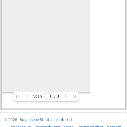
Scan
/ 
0
©
2026
Bayerische Staatsbibliothek
Impressum
Datenschutzerklärung
Barrierefreiheit
Kontakt