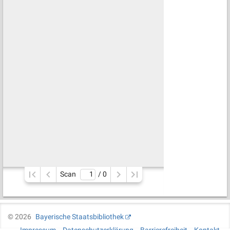
Scan
/ 
0
©
2026
Bayerische Staatsbibliothek
Impressum
Datenschutzerklärung
Barrierefreiheit
Kontakt