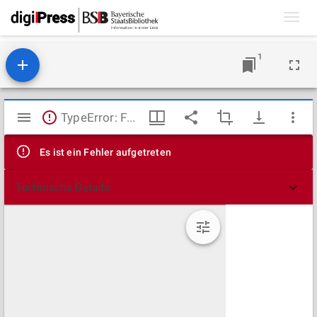
Toggl
navig
1
Mirador
TypeError: Failed to fetch
Viewer
Es ist ein Fehler aufgetreten
Technische Details