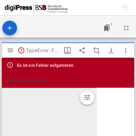
Toggl
navig
1
Mirador
TypeError: Failed to fetch
Viewer
Es ist ein Fehler aufgetreten
Technische Details