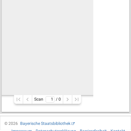
Scan
/ 
0
©
2026
Bayerische Staatsbibliothek
Impressum
Datenschutzerklärung
Barrierefreiheit
Kontakt