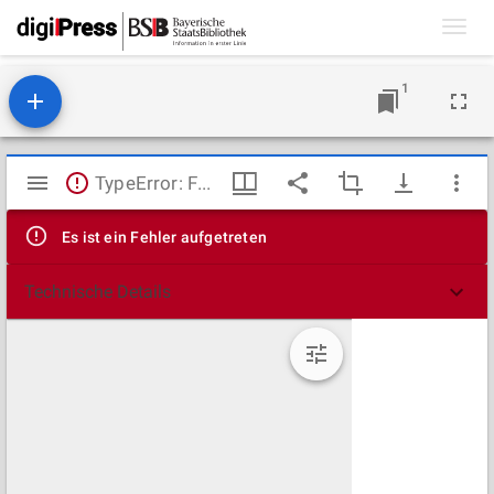
Toggl
navig
1
Mirador
TypeError: Failed to fetch
Viewer
Es ist ein Fehler aufgetreten
Technische Details