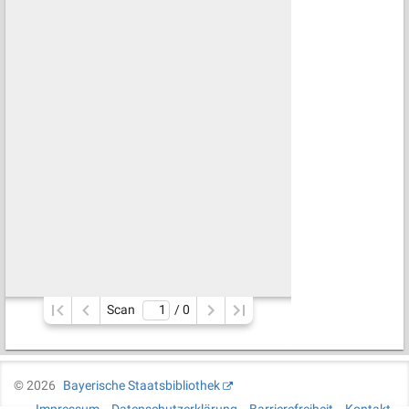
Scan
/ 
0
©
2026
Bayerische Staatsbibliothek
Impressum
Datenschutzerklärung
Barrierefreiheit
Kontakt