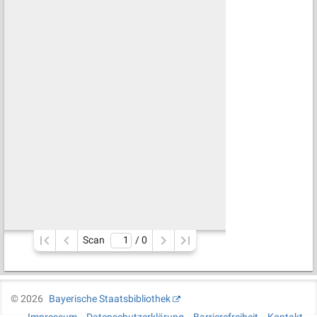
Scan
/ 
0
©
2026
Bayerische Staatsbibliothek
Impressum
Datenschutzerklärung
Barrierefreiheit
Kontakt