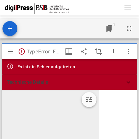
Toggl
navig
1
Mirador
TypeError: Failed to fetch
Viewer
Es ist ein Fehler aufgetreten
Technische Details