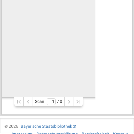
Scan
/ 
0
©
2026
Bayerische Staatsbibliothek
Impressum
Datenschutzerklärung
Barrierefreiheit
Kontakt