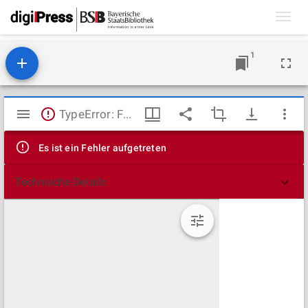
Toggl
navig
1
Mirador
TypeError: Failed to fetch
Viewer
Es ist ein Fehler aufgetreten
Technische Details