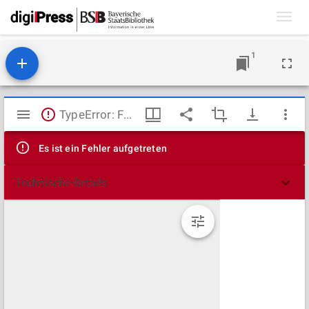
Toggl
navig
1
Mirador
TypeError: Failed to fetch
Viewer
Es ist ein Fehler aufgetreten
Technische Details