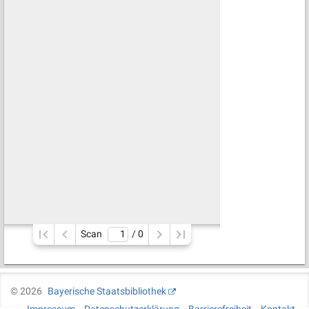
Scan
/ 
0
©
2026
Bayerische Staatsbibliothek
Impressum
Datenschutzerklärung
Barrierefreiheit
Kontakt