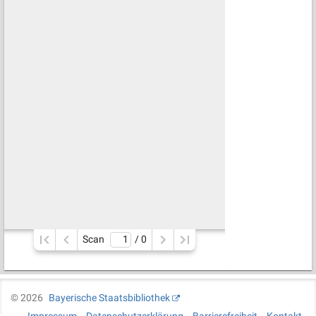
Scan
/ 
0
©
2026
Bayerische Staatsbibliothek
Impressum
Datenschutzerklärung
Barrierefreiheit
Kontakt