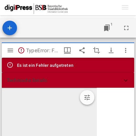
Toggl
navig
1
Mirador
TypeError: Failed to fetch
Viewer
Es ist ein Fehler aufgetreten
Technische Details