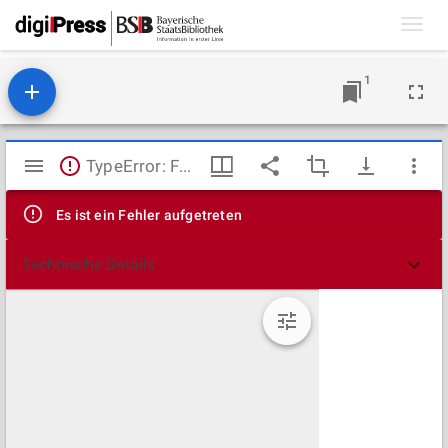
Toggl
navig
1
Mirador
TypeError: Failed to fetch
Viewer
Es ist ein Fehler aufgetreten
Technische Details