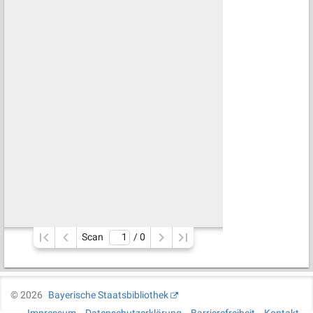
Scan
/ 
0
©
2026
Bayerische Staatsbibliothek
Impressum
Datenschutzerklärung
Barrierefreiheit
Kontakt