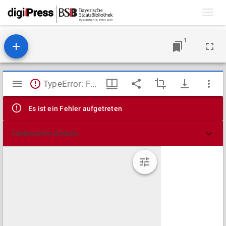
Toggl
navig
1
Mirador
TypeError: Failed to fetch
Viewer
Es ist ein Fehler aufgetreten
Technische Details