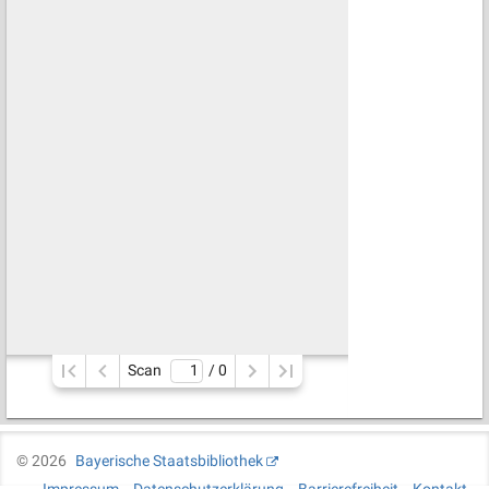
Scan
/ 
0
©
2026
Bayerische Staatsbibliothek
Impressum
Datenschutzerklärung
Barrierefreiheit
Kontakt