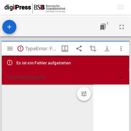
Toggl
navig
1
Mirador
TypeError: Failed to fetch
Viewer
Es ist ein Fehler aufgetreten
Technische Details