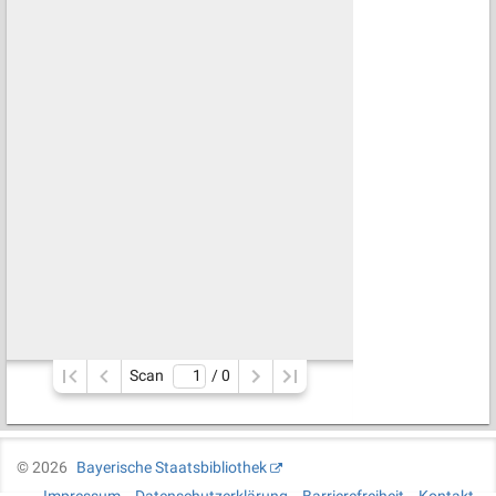
Scan
/ 
0
©
2026
Bayerische Staatsbibliothek
Impressum
Datenschutzerklärung
Barrierefreiheit
Kontakt