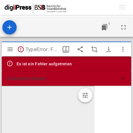
Toggl
navig
1
Mirador
TypeError: Failed to fetch
Viewer
Es ist ein Fehler aufgetreten
Technische Details