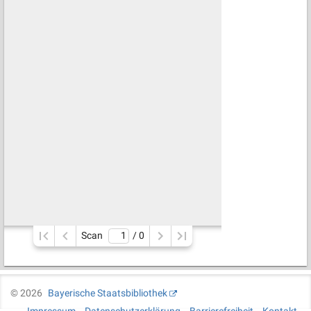
Scan
/ 
0
©
2026
Bayerische Staatsbibliothek
Impressum
Datenschutzerklärung
Barrierefreiheit
Kontakt