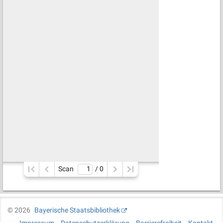
Scan
/ 
0
©
2026
Bayerische Staatsbibliothek
Impressum
Datenschutzerklärung
Barrierefreiheit
Kontakt