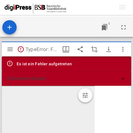
Toggl
navig
1
Mirador
TypeError: Failed to fetch
Viewer
Es ist ein Fehler aufgetreten
Technische Details