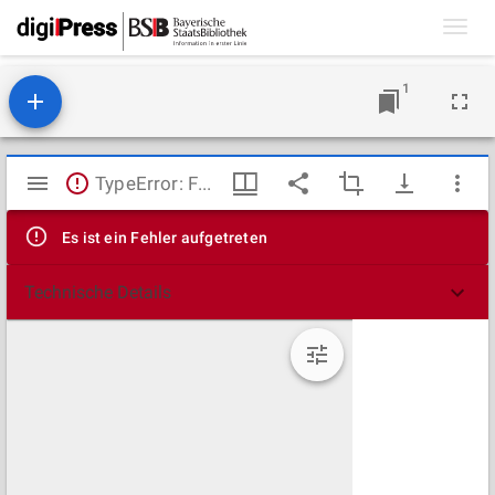
Toggl
navig
1
Mirador
TypeError: Failed to fetch
Viewer
Es ist ein Fehler aufgetreten
Technische Details