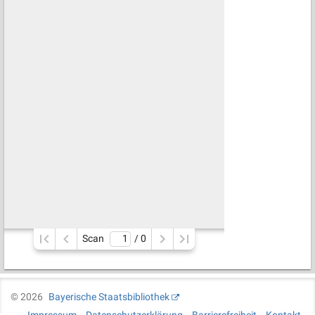
Scan
/ 
0
©
2026
Bayerische Staatsbibliothek
Impressum
Datenschutzerklärung
Barrierefreiheit
Kontakt