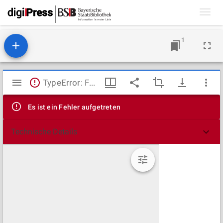
Toggl
navig
1
Mirador
TypeError: Failed to fetch
Viewer
Es ist ein Fehler aufgetreten
Technische Details