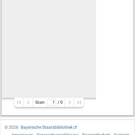
Scan
/ 
0
©
2026
Bayerische Staatsbibliothek
Impressum
Datenschutzerklärung
Barrierefreiheit
Kontakt