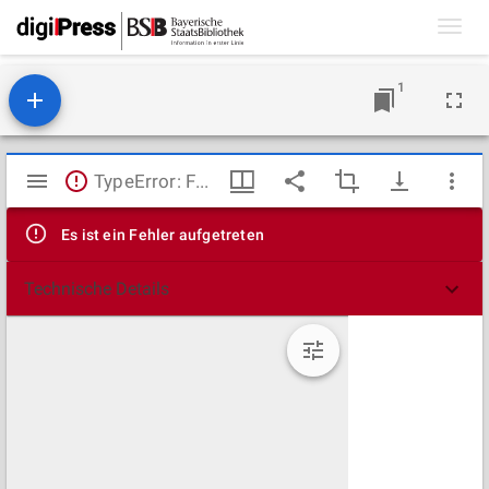
Toggl
navig
1
Mirador
TypeError: Failed to fetch
Viewer
Es ist ein Fehler aufgetreten
Technische Details