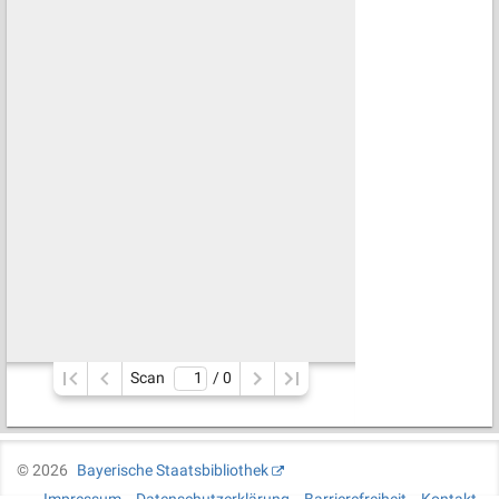
Scan
/ 
0
©
2026
Bayerische Staatsbibliothek
Impressum
Datenschutzerklärung
Barrierefreiheit
Kontakt