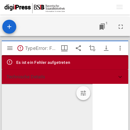
Toggl
navig
1
Mirador
TypeError: Failed to fetch
Viewer
Es ist ein Fehler aufgetreten
Technische Details