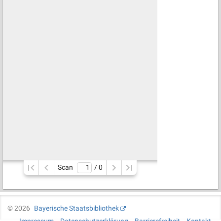
Scan
/ 
0
©
2026
Bayerische Staatsbibliothek
Impressum
Datenschutzerklärung
Barrierefreiheit
Kontakt