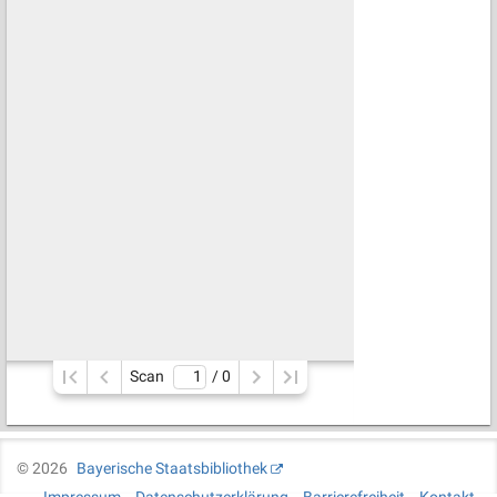
Scan
/ 
0
©
2026
Bayerische Staatsbibliothek
Impressum
Datenschutzerklärung
Barrierefreiheit
Kontakt