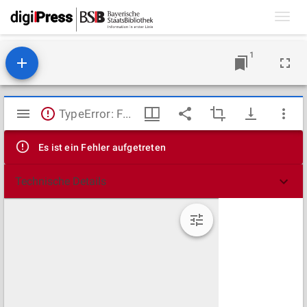
Toggl
navig
1
Mirador
TypeError: Failed to fetch
Viewer
Es ist ein Fehler aufgetreten
Technische Details