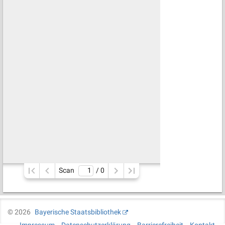
Scan
/ 
0
©
2026
Bayerische Staatsbibliothek
Impressum
Datenschutzerklärung
Barrierefreiheit
Kontakt