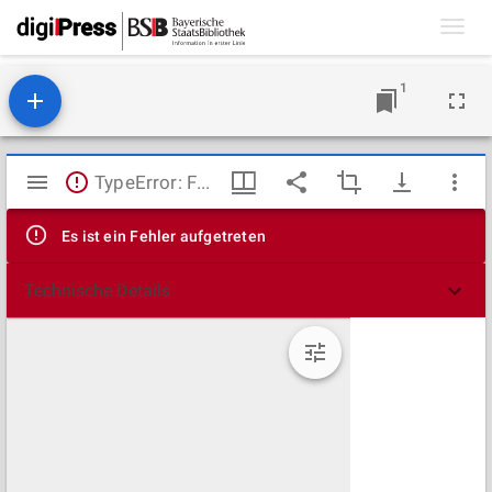
Toggl
navig
1
Mirador
TypeError: Failed to fetch
Viewer
Es ist ein Fehler aufgetreten
Technische Details