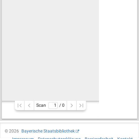
Scan
/ 
0
©
2026
Bayerische Staatsbibliothek
Impressum
Datenschutzerklärung
Barrierefreiheit
Kontakt