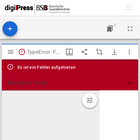
Toggl
navig
1
Mirador
TypeError: Failed to fetch
Viewer
Es ist ein Fehler aufgetreten
Technische Details