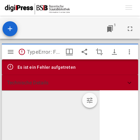
Toggl
navig
1
Mirador
TypeError: Failed to fetch
Viewer
Es ist ein Fehler aufgetreten
Technische Details