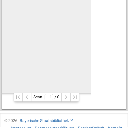
Scan
/ 
0
©
2026
Bayerische Staatsbibliothek
Impressum
Datenschutzerklärung
Barrierefreiheit
Kontakt