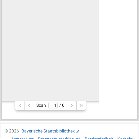
Scan
/ 
0
©
2026
Bayerische Staatsbibliothek
Impressum
Datenschutzerklärung
Barrierefreiheit
Kontakt