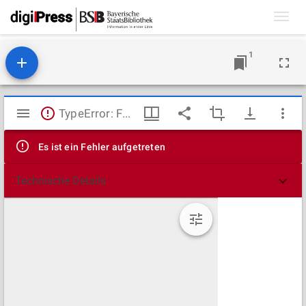
Toggl
navig
1
Mirador
TypeError: Failed to fetch
Viewer
Es ist ein Fehler aufgetreten
Technische Details