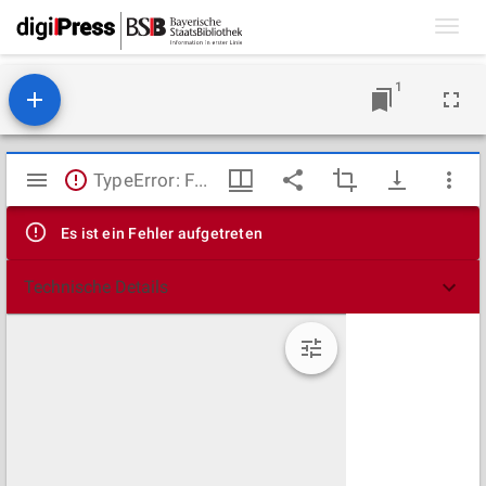
Toggl
navig
1
Mirador
TypeError: Failed to fetch
Viewer
Es ist ein Fehler aufgetreten
Technische Details