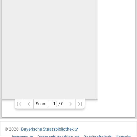
Scan
/ 
0
©
2026
Bayerische Staatsbibliothek
Impressum
Datenschutzerklärung
Barrierefreiheit
Kontakt