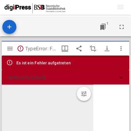
Toggl
navig
1
Mirador
TypeError: Failed to fetch
Viewer
Es ist ein Fehler aufgetreten
Technische Details