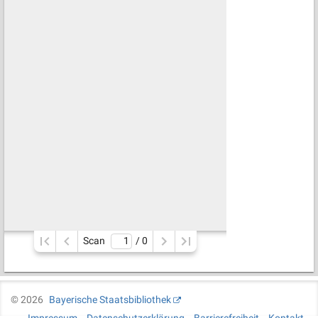
Scan
/ 
0
©
2026
Bayerische Staatsbibliothek
Impressum
Datenschutzerklärung
Barrierefreiheit
Kontakt