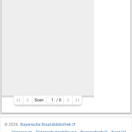
Scan
/ 
0
©
2026
Bayerische Staatsbibliothek
Impressum
Datenschutzerklärung
Barrierefreiheit
Kontakt