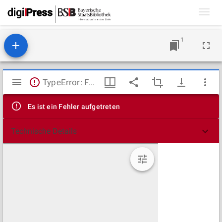
Toggl
navig
1
Mirador
TypeError: Failed to fetch
Viewer
Es ist ein Fehler aufgetreten
Technische Details