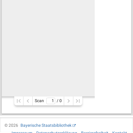
Scan
/ 
0
©
2026
Bayerische Staatsbibliothek
Impressum
Datenschutzerklärung
Barrierefreiheit
Kontakt