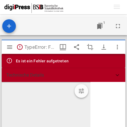
Toggl
navig
1
Mirador
TypeError: Failed to fetch
Viewer
Es ist ein Fehler aufgetreten
Technische Details