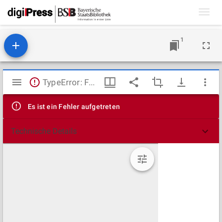
Toggl
navig
1
Mirador
TypeError: Failed to fetch
Viewer
Es ist ein Fehler aufgetreten
Technische Details