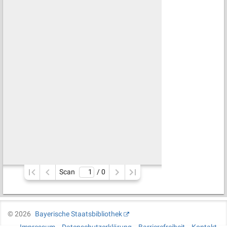
Scan
/ 
0
©
2026
Bayerische Staatsbibliothek
Impressum
Datenschutzerklärung
Barrierefreiheit
Kontakt