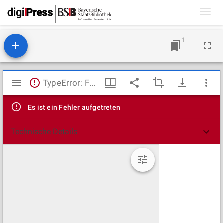
Toggl
navig
1
Mirador
TypeError: Failed to fetch
Viewer
Es ist ein Fehler aufgetreten
Technische Details