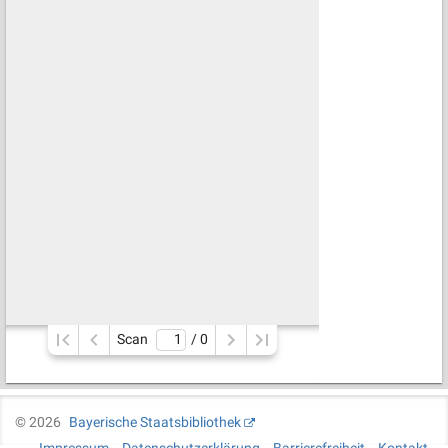
Scan
/ 
0
©
2026
Bayerische Staatsbibliothek
Impressum
Datenschutzerklärung
Barrierefreiheit
Kontakt