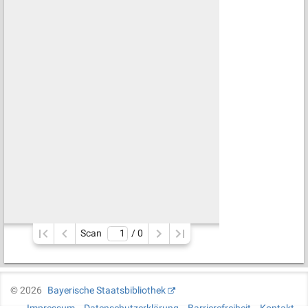
Scan
/ 
0
©
2026
Bayerische Staatsbibliothek
Impressum
Datenschutzerklärung
Barrierefreiheit
Kontakt