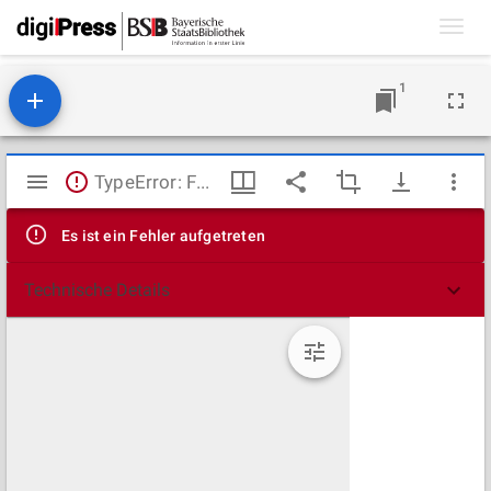
Toggl
navig
1
Mirador
TypeError: Failed to fetch
Viewer
Es ist ein Fehler aufgetreten
Technische Details