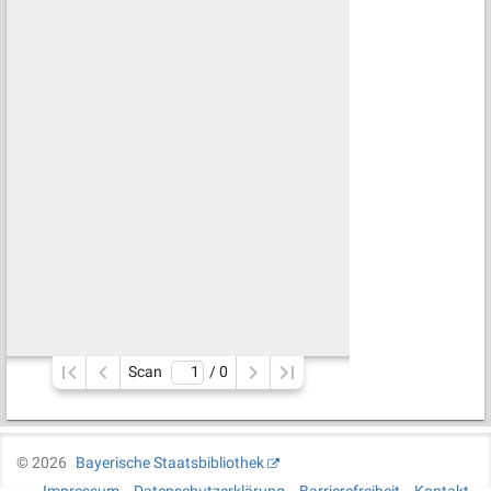
Scan
/ 
0
©
2026
Bayerische Staatsbibliothek
Impressum
Datenschutzerklärung
Barrierefreiheit
Kontakt