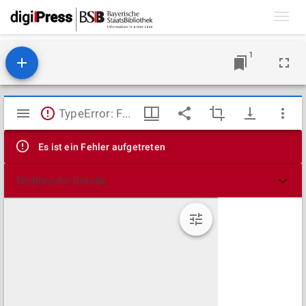
Toggl
navig
1
Mirador
TypeError: Failed to fetch
Viewer
Es ist ein Fehler aufgetreten
Technische Details