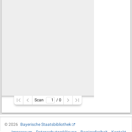
Scan
/ 
0
©
2026
Bayerische Staatsbibliothek
Impressum
Datenschutzerklärung
Barrierefreiheit
Kontakt