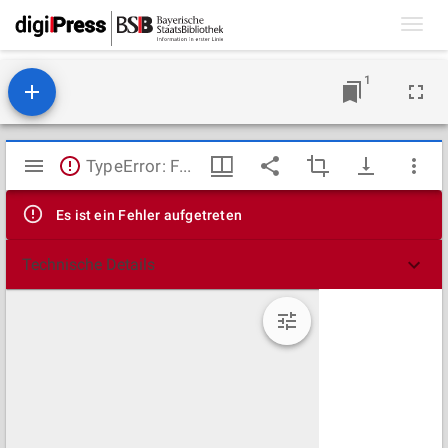
Toggl
navig
1
Mirador
TypeError: Failed to fetch
Viewer
Es ist ein Fehler aufgetreten
Technische Details