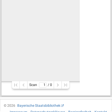
Scan
/ 
0
©
2026
Bayerische Staatsbibliothek
Impressum
Datenschutzerklärung
Barrierefreiheit
Kontakt