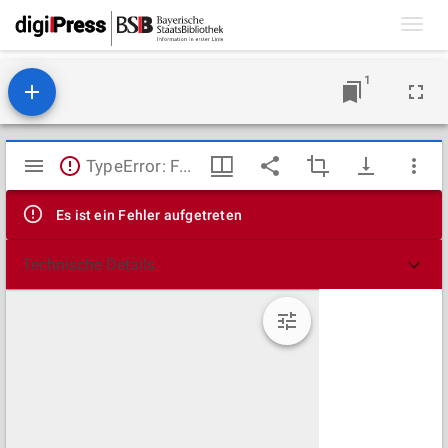
Toggl
navig
1
Mirador
TypeError: Failed to fetch
Viewer
Es ist ein Fehler aufgetreten
Technische Details