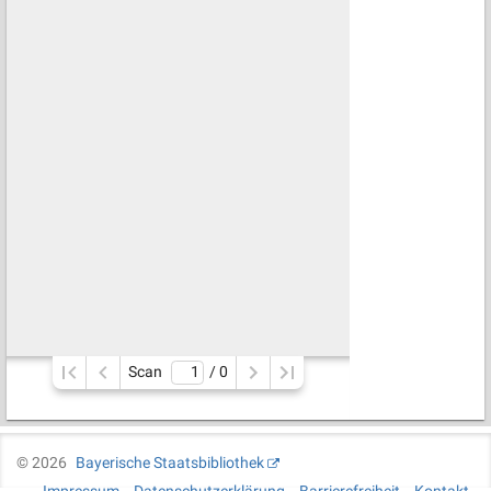
Scan
/ 
0
©
2026
Bayerische Staatsbibliothek
Impressum
Datenschutzerklärung
Barrierefreiheit
Kontakt