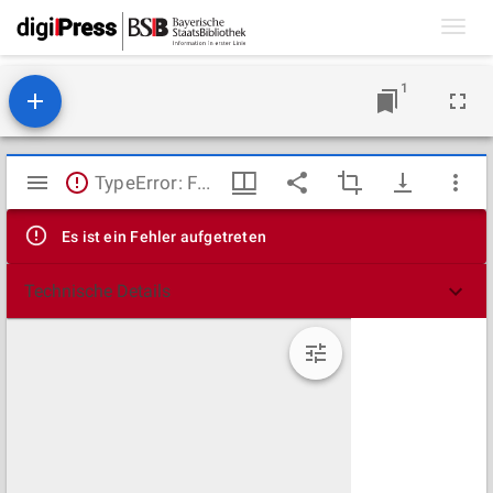
Toggl
navig
1
Mirador
TypeError: Failed to fetch
Viewer
Es ist ein Fehler aufgetreten
Technische Details