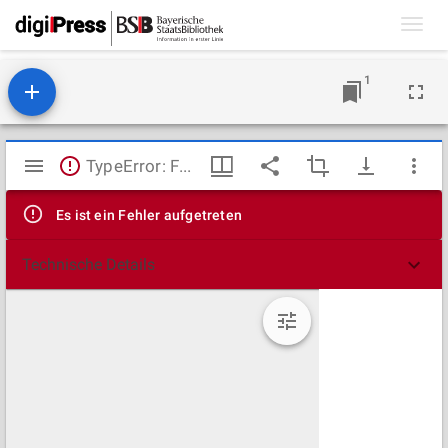
Toggl
navig
1
Mirador
TypeError: Failed to fetch
Viewer
Es ist ein Fehler aufgetreten
Technische Details