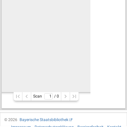
Scan
/ 
0
©
2026
Bayerische Staatsbibliothek
Impressum
Datenschutzerklärung
Barrierefreiheit
Kontakt